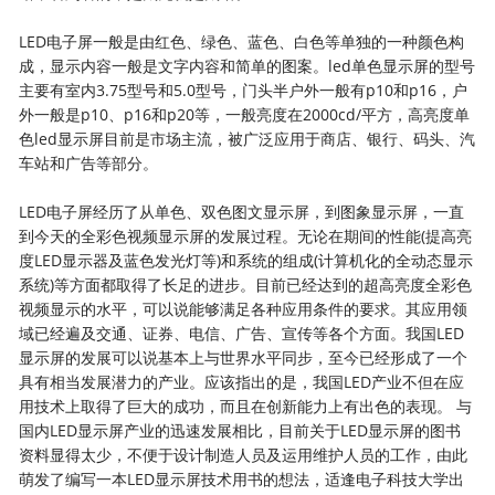
LED电子屏一般是由红色、绿色、蓝色、白色等单独的一种颜色构
成，显示内容一般是文字内容和简单的图案。led单色显示屏的型号
主要有室内3.75型号和5.0型号，门头半户外一般有p10和p16，户
外一般是p10、p16和p20等，一般亮度在2000cd/平方，高亮度单
色led显示屏目前是市场主流，被广泛应用于商店、银行、码头、汽
车站和广告等部分。
LED电子屏经历了从单色、双色图文显示屏，到图象显示屏，一直
到今天的全彩色视频显示屏的发展过程。无论在期间的性能(提高亮
度LED显示器及蓝色发光灯等)和系统的组成(计算机化的全动态显示
系统)等方面都取得了长足的进步。目前已经达到的超高亮度全彩色
视频显示的水平，可以说能够满足各种应用条件的要求。其应用领
域已经遍及交通、证券、电信、广告、宣传等各个方面。我国LED
显示屏的发展可以说基本上与世界水平同步，至今已经形成了一个
具有相当发展潜力的产业。应该指出的是，我国LED产业不但在应
用技术上取得了巨大的成功，而且在创新能力上有出色的表现。 与
国内LED显示屏产业的迅速发展相比，目前关于LED显示屏的图书
资料显得太少，不便于设计制造人员及运用维护人员的工作，由此
萌发了编写一本LED显示屏技术用书的想法，适逢电子科技大学出