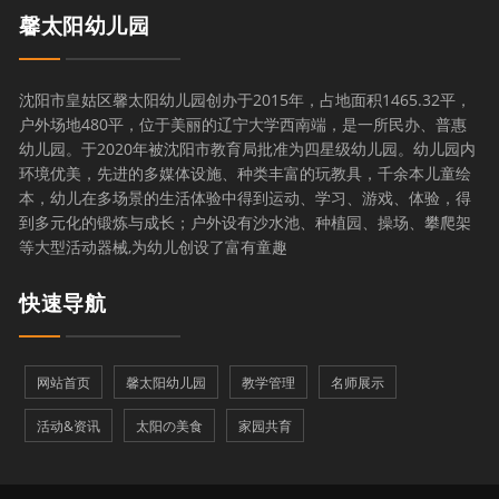
馨太阳幼儿园
沈阳市皇姑区馨太阳幼儿园创办于2015年，占地面积1465.32平，
户外场地480平，位于美丽的辽宁大学西南端，是一所民办、普惠
幼儿园。于2020年被沈阳市教育局批准为四星级幼儿园。幼儿园内
环境优美，先进的多媒体设施、种类丰富的玩教具，千余本儿童绘
本，幼儿在多场景的生活体验中得到运动、学习、游戏、体验，得
到多元化的锻炼与成长；户外设有沙水池、种植园、操场、攀爬架
等大型活动器械,为幼儿创设了富有童趣
快速导航
网站首页
馨太阳幼儿园
教学管理
名师展示
活动&资讯
太阳の美食
家园共育